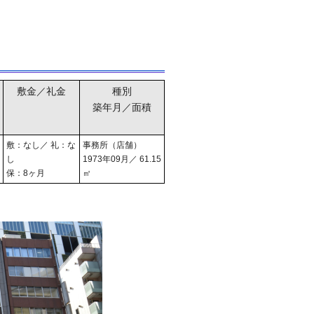
敷金／礼金
種別
築年月／面積
敷：なし／ 礼：な
事務所（店舗）
し
1973年09月／ 61.15
保：8ヶ月
㎡