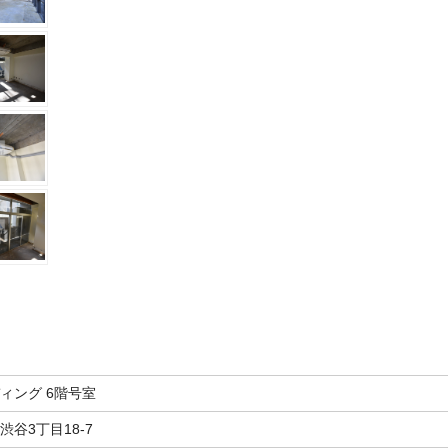
ィング 6階号室
谷3丁目18-7