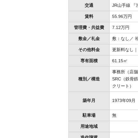
交通
JR山手線 『
賃料
55.96万円
管理費・共益費
7.12万円
敷金／礼金
敷：なし／ 
その他料金
更新料なし｜
専有面積
61.15㎡
事務所（店舗
種別／構造
SRC（鉄骨
クリート）
築年月
1973年09月
駐車場
無
用途地域
造作譲渡