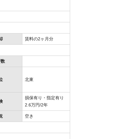
却
賃料の2ヶ月分
戸数
位
北東
損保有り・指定有り
険
2.6万円/2年
況
空き