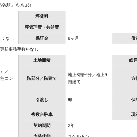
渋谷駅』 徒歩3分
坪賃料
坪管理費・共益費
礼：なし
保証金
8ヶ月
償
更新事務手数料なし
土地面積
総
）／
地上6階部分／地上9
鉄筋コン
階部分／階建て
方
階建て
引渡し
即
保
複数台駐車
現
契約期間
2年
内装状態
スケルトン