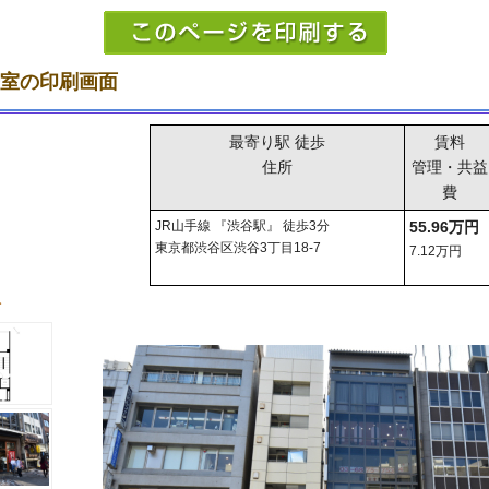
号室の印刷画面
最寄り駅 徒歩
賃料
住所
管理・共益
費
JR山手線 『渋谷駅』 徒歩3分
55.96万円
東京都渋谷区渋谷3丁目18-7
7.12万円
み