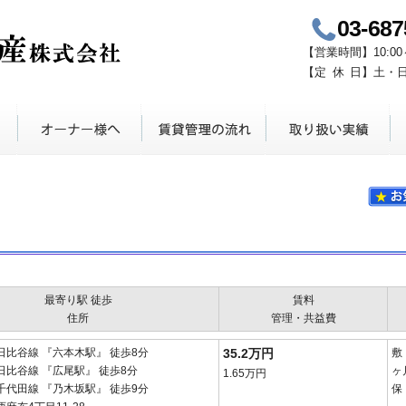
03-687
青山鈴木不動産
【
営業時間
】
10:00
【定
休
日】
土・
最寄り駅 徒歩
賃料
住所
管理・共益費
日比谷線 『六本木駅』 徒歩8分
35.2万円
敷
日比谷線 『広尾駅』 徒歩8分
ヶ
1.65万円
千代田線 『乃木坂駅』 徒歩9分
保