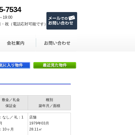
5-7534
メールでのお問い合わせ
～19:00
日・祝（電話応対可能です）
敷金／礼金
種別
保証金
築年月／面積
：なし／ 礼：1
店舗
月
1979年03月
：10ヶ月
28.11㎡