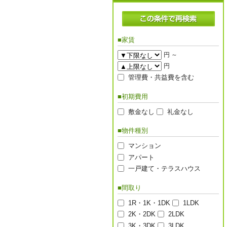
■家賃
円 ～
円
管理費・共益費を含む
■初期費用
敷金なし
礼金なし
■物件種別
マンション
アパート
一戸建て・テラスハウス
■間取り
1R・1K・1DK
1LDK
2K・2DK
2LDK
3K・3DK
3LDK