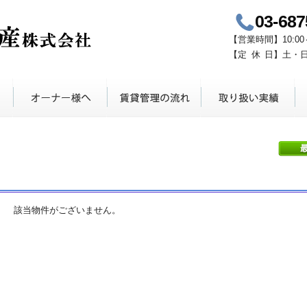
03-687
青山鈴木不動産
【
営業時間
】
10:00
【定
休
日】
土・
該当物件がございません。