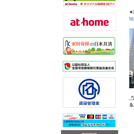
★
ht
『
る