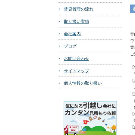
賃貸管理の流れ
取り扱い実績
会社案内
青
ワ
ブログ
業
ご
お問い合わせ
【
サイトマップ
青
【
個人情報の取り扱い
東
【
銀
銀
【
鉄
【
１