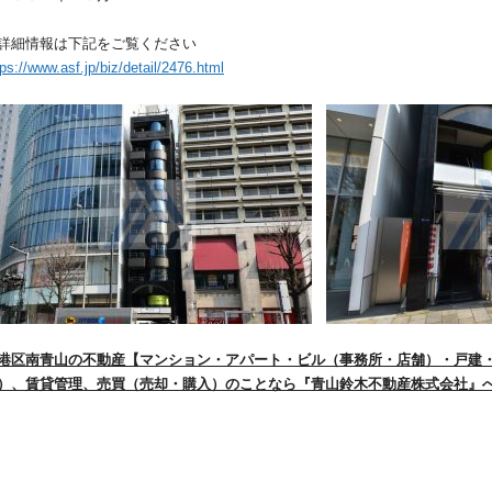
詳細情報は下記をご覧ください
tps://www.asf.jp/biz/detail/2476.html
港区南青山の不動産【マンション・アパート・ビル（事務所・店舗）・戸建
）、賃貸管理、売買（売却・購入）のことなら『青山鈴木不動産株式会社』