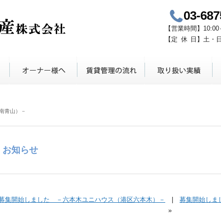
03-687
青山鈴木不動産
【
営業時間
】
10:00
【定
休
日】
土・
南青山）－
お知らせ
募集開始しました －六本木ユニハウス（港区六本木）－
|
募集開始しま
»