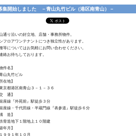
募集開始しました －青山丸竹ビル（港区南青山）－
山通り沿いの好立地、店舗・事務所物件。
ンフロアワンテナントにつき独立性があります。
種等についてはお気軽にお問い合わせください。
連絡お待ちしております。
物件名】
山丸竹ビル
所在地】
京都港区南青山３－１－３６
交 通】
座線『外苑前』駅徒歩３分
座線・千代田線・半蔵門線『表参道』駅徒歩６分
構 造】
骨造地下１階地上１０階建
築年月】
９９１年１０月