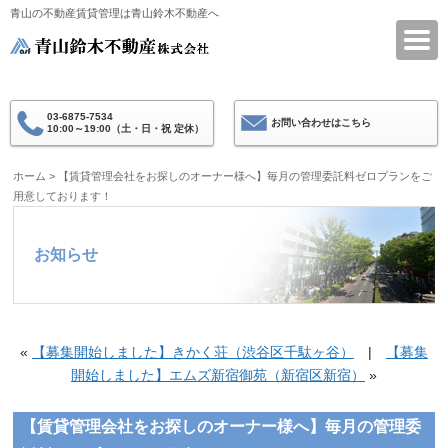
青山の不動産賃貸管理は青山鈴木不動産へ
青山鈴木不動産
03-6875-7534
お問い合わせはこちら
10:00～19:00（土・日・祝 定休）
ホーム
>
【賃貸管理会社をお探しのオーナー様へ】毎月の管理委託料ゼロプランをご
用意しております！
お知らせ
«
【募集開始しました】きかく荘（渋谷区千駄ヶ谷）
|
【募集
開始しました】エムズ新宿御苑（新宿区新宿）
»
【賃貸管理会社をお探しのオーナー様へ】毎月の管理委