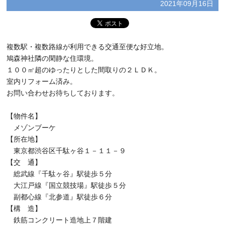
2021年09月16日
複数駅・複数路線が利用できる交通至便な好立地。
鳩森神社隣の閑静な住環境。
１００㎡超のゆったりとした間取りの２ＬＤＫ。
室内リフォーム済み。
お問い合わせお待ちしております。
【物件名】
メゾンブーケ
【所在地】
東京都渋谷区千駄ヶ谷１－１１－９
【交 通】
総武線『千駄ヶ谷』駅徒歩５分
大江戸線『国立競技場』駅徒歩５分
副都心線『北参道』駅徒歩６分
【構 造】
鉄筋コンクリート造地上７階建