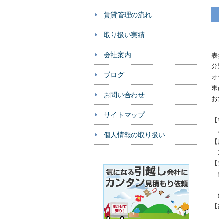
賃貸管理の流れ
取り扱い実績
会社案内
表
分
ブログ
オ
東
お問い合わせ
お
サイトマップ
【
パ
個人情報の取り扱い
【
東
【
銀
【
鉄
【
１