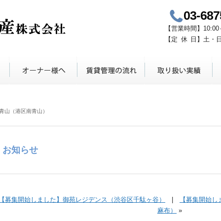
03-687
青山鈴木不動産
【
営業時間
】
10:00
【定
休
日】
土・
青山（港区南青山）
お知らせ
【募集開始しました】御苑レジデンス（渋谷区千駄ヶ谷）
|
【募集開始し
麻布）
»