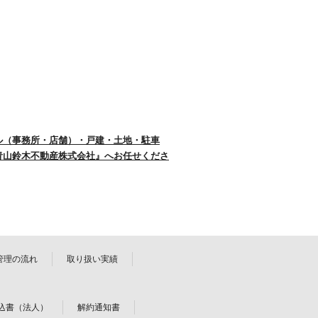
ル（事務所・店舗）・戸建・土地・駐車
青山鈴木不動産株式会社』へお任せくださ
管理の流れ
取り扱い実績
込書（法人）
解約通知書