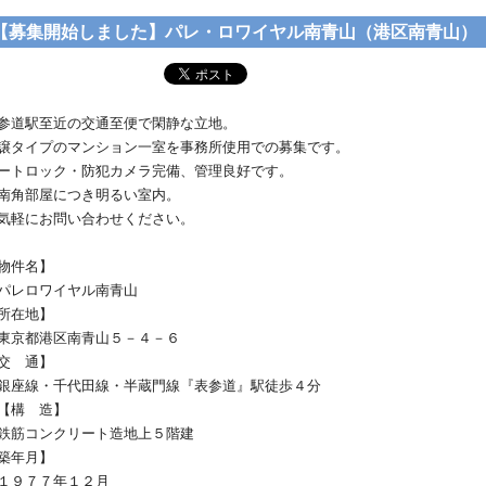
【募集開始しました】パレ・ロワイヤル南青山（港区南青山）
参道駅至近の交通至便で閑静な立地。
譲タイプのマンション一室を事務所使用での募集です。
ートロック・防犯カメラ完備、管理良好です。
南角部屋につき明るい室内。
気軽にお問い合わせください。
物件名】
レロワイヤル南青山
所在地】
京都港区南青山５－４－６
交 通】
座線・千代田線・半蔵門線『表参道』駅徒歩４分
構 造】
筋コンクリート造地上５階建
築年月】
９７７年１２月