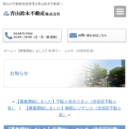
青山の不動産賃貸管理は青山鈴木不動産へ
青山鈴木不動産
03-6875-7534
お問い合わせはこちら
10:00～19:00（土・日・祝 定休）
ホーム
>
【募集開始しました】松濤サン・エルサ（渋谷区松濤）
お知らせ
«
【募集開始しました】千駄ヶ谷ホリタン（渋谷区千駄ヶ
谷）
|
【募集開始しました】御苑レジデンス（渋谷区千駄ヶ
谷）
»