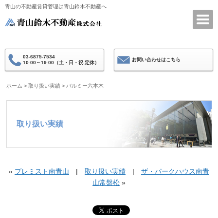
青山の不動産賃貸管理は青山鈴木不動産へ
青山鈴木不動産
03-6875-7534
お問い合わせはこちら
10:00～19:00（土・日・祝 定休）
ホーム
>
取り扱い実績
>
バルミー六本木
取り扱い実績
«
プレミスト南青山
|
取り扱い実績
|
ザ・パークハウス南青
山常盤松
»