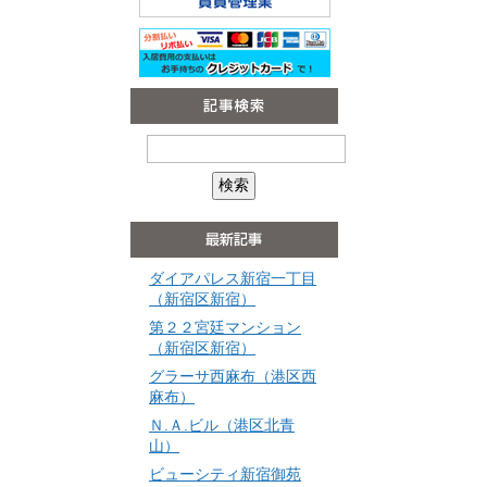
ダイアパレス新宿一丁目
（新宿区新宿）
第２２宮廷マンション
（新宿区新宿）
グラーサ西麻布（港区西
麻布）
Ｎ.Ａ.ビル（港区北青
山）
ビューシティ新宿御苑