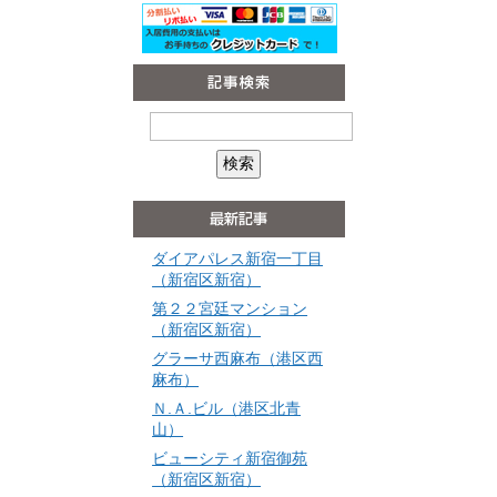
ダイアパレス新宿一丁目
（新宿区新宿）
第２２宮廷マンション
（新宿区新宿）
グラーサ西麻布（港区西
麻布）
Ｎ.Ａ.ビル（港区北青
山）
ビューシティ新宿御苑
（新宿区新宿）