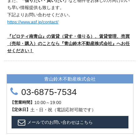
また、
「借りたい・買いたい」
など物件をお探しの方向けのい
ち早い情報提供も致します。
下記よりお問い合わせください。
https://www.asf.jp/contact/
『ピロティ南青山』の賃貸（貸す・借りる）、賃貸管理、売買
（売却・購入）のことなら『青山鈴木不動産株式会社』へお任
せください！
青山鈴木不動産株式会社
03-6875-7534
【
営業時間
】
10:00～19:00
【
定
休
日
】
土・日・祝（電話応対可能です）
メールでのお問い合わせはこちら