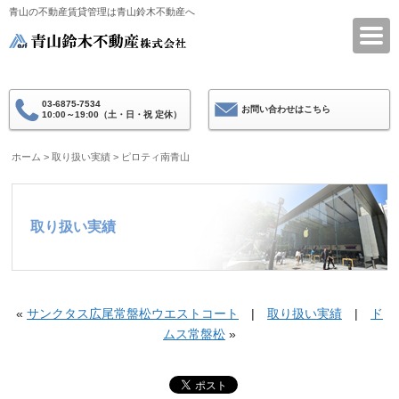
青山の不動産賃貸管理は青山鈴木不動産へ
青山鈴木不動産
03-6875-7534
お問い合わせはこちら
10:00～19:00（土・日・祝 定休）
ホーム
>
取り扱い実績
>
ピロティ南青山
取り扱い実績
«
サンクタス広尾常盤松ウエストコート
|
取り扱い実績
|
ド
ムス常盤松
»