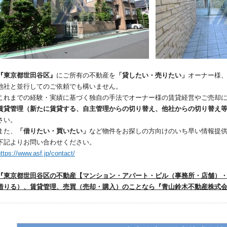
『東京都世田谷区』
にご所有の不動産を
「貸したい・売りたい」
オーナー様
他社と並行してのご依頼でも構いません。
これまでの経験・実績に基づく独自の手法でオーナー様の賃貸経営やご売却
賃貸管理（新たに賃貸する、自主管理からの切り替え、他社からの切り替え
さい。
また、
「借りたい・買いたい」
など物件をお探しの方向けのいち早い情報提
下記よりお問い合わせください。
ttps://www.asf.jp/contact/
『東京都世田谷区の不動産【マンション・アパート・ビル（事務所・店舗）
借りる）、賃貸管理、売買（売却・購入）のことなら『青山鈴木不動産株式