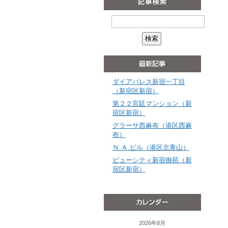
ダイアパレス新宿一丁目
（新宿区新宿）
第２２宮廷マンション（新
宿区新宿）
グラーサ西麻布（港区西麻
布）
Ｎ.Ａ.ビル（港区北青山）
ビューシティ新宿御苑（新
宿区新宿）
2026年8月