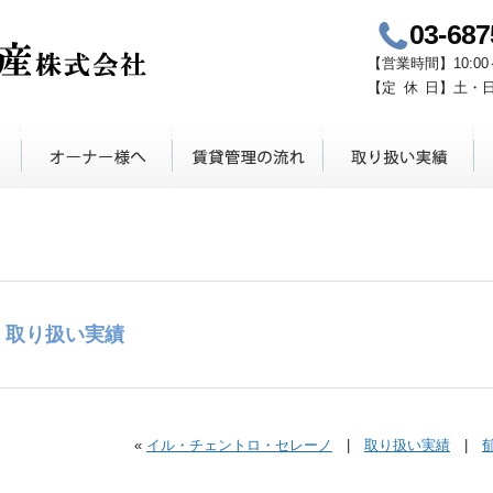
03-687
青山鈴木不動産
【
営業時間
】
10:00
【定
休
日】
土・
取り扱い実績
«
イル・チェントロ・セレーノ
|
取り扱い実績
|