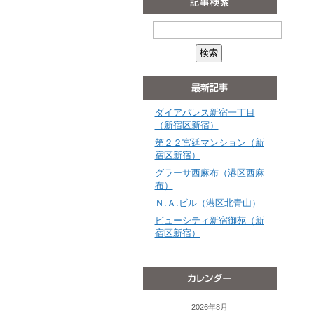
ダイアパレス新宿一丁目
（新宿区新宿）
第２２宮廷マンション（新
宿区新宿）
グラーサ西麻布（港区西麻
布）
Ｎ.Ａ.ビル（港区北青山）
ビューシティ新宿御苑（新
宿区新宿）
2026年8月