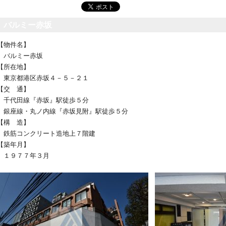
バルミー赤坂
【物件名】
バルミー赤坂
【所在地】
東京都港区赤坂４－５－２１
【交 通】
千代田線『赤坂』駅徒歩５分
銀座線・丸ノ内線『赤坂見附』駅徒歩５分
【構 造】
鉄筋コンクリート造地上７階建
【築年月】
１９７７年３月