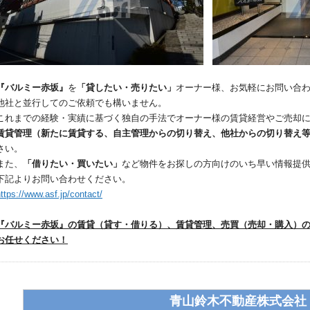
『バルミー赤坂』
を
「貸したい・売りたい」
オーナー様、お気軽にお問い合
他社と並行してのご依頼でも構いません。
これまでの経験・実績に基づく独自の手法でオーナー様の賃貸経営やご売却
賃貸管理（新たに賃貸する、自主管理からの切り替え、他社からの切り替え
さい。
また、
「借りたい・買いたい」
など物件をお探しの方向けのいち早い情報提
下記よりお問い合わせください。
ttps://www.asf.jp/contact/
『バルミー赤坂』の賃貸（貸す・借りる）、賃貸管理、売買（売却・購入）
お任せください！
青山鈴木不動産株式会社