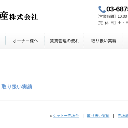
03-687
青山鈴木不動産
【
営業時間
】
10:00
【定
休
日】
土・
取り扱い実績
«
シャトー赤坂台
|
取り扱い実績
|
赤坂