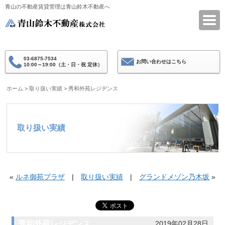
青山の不動産賃貸管理は青山鈴木不動産へ
青山鈴木不動産
03-6875-7534
お問い合わせはこちら
10:00～19:00（土・日・祝 定休）
ホーム
>
取り扱い実績
>
秀和外苑レジデンス
取り扱い実績
«
ルネ御苑プラザ
|
取り扱い実績
|
グランドメゾン乃木坂
»
秀和外苑レジデンス
2019年02月28日