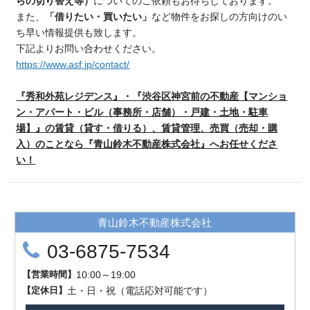
らの切り替え等）
についてのご依頼もお待ちしております。
また、
「借りたい・買いたい」
など物件をお探しの方向けのい
ち早い情報提供も致します。
下記よりお問い合わせください。
https://www.asf.jp/contact/
『秀和外苑レジデンス』・『渋谷区神宮前の不動産【マンショ
ン・アパート・ビル（事務所・店舗）・戸建・土地・駐車
場】』の賃貸（貸す・借りる）、賃貸管理、売買（売却・購
入）のことなら『青山鈴木不動産株式会社』へお任せくださ
い！
青山鈴木不動産株式会社
03-6875-7534
【
営業時間
】
10:00～19:00
【
定
休
日
】
土・日・祝（電話応対可能です）