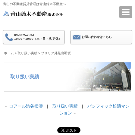
青山の不動産賃貸管理は青山鈴木不動産へ
青山鈴木不動産
03-6875-7534
お問い合わせはこちら
10:00～19:00（土・日・祝 定休）
ホーム
>
取り扱い実績
>
ブリリア外苑出羽坂
取り扱い実績
«
ロアール渋谷松濤
|
取り扱い実績
|
パシフィック松濤マン
ション
»