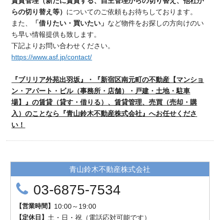
賃貸管理（新たに賃貸する、自主管理からの切り替え、他社か
らの切り替え等）
についてのご依頼もお待ちしております。
また、
「借りたい・買いたい」
など物件をお探しの方向けのい
ち早い情報提供も致します。
下記よりお問い合わせください。
https://www.asf.jp/contact/
『ブリリア外苑出羽坂』・『新宿区南元町の不動産【マンショ
ン・アパート・ビル（事務所・店舗）・戸建・土地・駐車
場】』の賃貸（貸す・借りる）、賃貸管理、売買（売却・購
入）のことなら『青山鈴木不動産株式会社』へお任せくださ
い！
青山鈴木不動産株式会社
03-6875-7534
【
営業時間
】
10:00～19:00
【
定
休
日
】
土・日・祝（電話応対可能です）