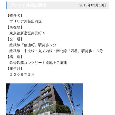
ブリリア外苑出羽坂
2019年03月18日
【物件名】
ブリリア外苑出羽坂
【所在地】
東京都新宿区南元町４
【交 通】
総武線『信濃町』駅徒歩５分
総武線・中央線・丸ノ内線・南北線『四谷』駅徒歩１３分
【構 造】
鉄骨鉄筋コンクリート造地上７階建
【築年月】
２００６年２月