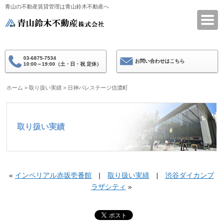
青山の不動産賃貸管理は青山鈴木不動産へ
青山鈴木不動産
03-6875-7534
お問い合わせはこちら
10:00～19:00（土・日・祝 定休）
ホーム
>
取り扱い実績
>
日神パレステージ信濃町
取り扱い実績
«
インペリアル赤坂壱番館
|
取り扱い実績
|
渋谷ダイカンプ
ラザシティ
»