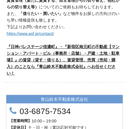
賃貸管理（新たに賃貸する、自主管理からの切り替え、他社か
らの切り替え等）
についてのご依頼もお待ちしております。
また、
「借りたい・買いたい」
など物件をお探しの方向けのい
ち早い情報提供も致します。
下記よりお問い合わせください。
https://www.asf.jp/contact/
『日神パレステージ信濃町』・『新宿区南元町の不動産【マン
ション・アパート・ビル（事務所・店舗）・戸建・土地・駐車
場】』の賃貸（貸す・借りる）、賃貸管理、売買（売却・購
入）のことなら『青山鈴木不動産株式会社』へお任せくださ
い！
青山鈴木不動産株式会社
03-6875-7534
【
営業時間
】
10:00～19:00
【
定
休
日
】
土・日・祝（電話応対可能です）