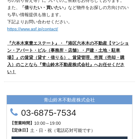
らの切り替え等）についてのご依頼もお待ちしております。
また、
「借りたい・買いたい」
など物件をお探しの方向けのい
ち早い情報提供も致します。
下記よりお問い合わせください。
https://www.asf.jp/contact/
『六本木東豊エステート』・『港区六本木の不動産【マンショ
ン・アパート・ビル（事務所・店舗）・戸建・土地・駐車
場】』の賃貸（貸す・借りる）、賃貸管理、売買（売却・購
入）のことなら『青山鈴木不動産株式会社』へお任せくださ
い！
青山鈴木不動産株式会社
03-6875-7534
【
営業時間
】
10:00～19:00
【
定
休
日
】
土・日・祝（電話応対可能です）