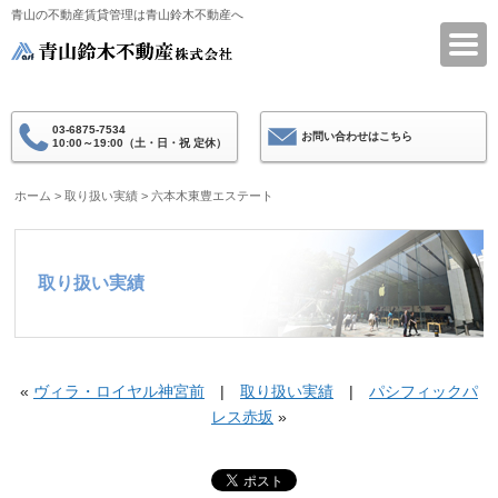
青山の不動産賃貸管理は青山鈴木不動産へ
青山鈴木不動産
03-6875-7534
お問い合わせはこちら
10:00～19:00（土・日・祝 定休）
ホーム
>
取り扱い実績
>
六本木東豊エステート
取り扱い実績
«
ヴィラ・ロイヤル神宮前
|
取り扱い実績
|
パシフィックパ
レス赤坂
»