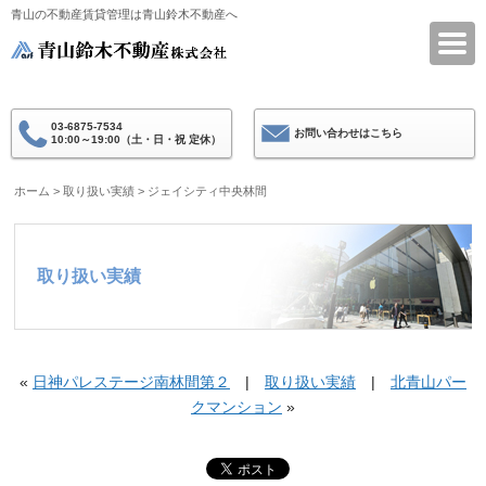
青山の不動産賃貸管理は青山鈴木不動産へ
青山鈴木不動産
03-6875-7534
お問い合わせはこちら
10:00～19:00（土・日・祝 定休）
ホーム
>
取り扱い実績
>
ジェイシティ中央林間
取り扱い実績
«
日神パレステージ南林間第２
|
取り扱い実績
|
北青山パー
クマンション
»