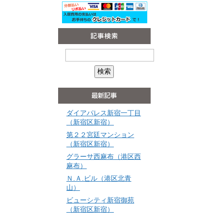
ダイアパレス新宿一丁目
（新宿区新宿）
第２２宮廷マンション
（新宿区新宿）
グラーサ西麻布（港区西
麻布）
Ｎ.Ａ.ビル（港区北青
山）
ビューシティ新宿御苑
（新宿区新宿）