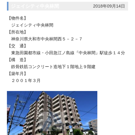
ジェイシティ中央林間
2018年09月14日
【物件名】
ジェイシティ中央林間
【所在地】
神奈川県大和市中央林間西５－２－７
【交 通】
東急田園都市線・小田急江ノ島線『中央林間』駅徒歩１４分
【構 造】
鉄骨鉄筋コンクリート造地下１階地上９階建
【築年月】
２００１年３月