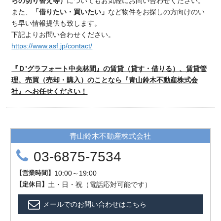
らの切り替え等）
についてもお気軽にお問い合わせください。
また、
「借りたい・買いたい」
など物件をお探しの方向けのい
ち早い情報提供も致します。
下記よりお問い合わせください。
https://www.asf.jp/contact/
『Ｄ’グラフォート中央林間』の賃貸（貸す・借りる）、賃貸管
理、売買（売却・購入）のことなら『青山鈴木不動産株式会
社』へお任せください！
青山鈴木不動産株式会社
03-6875-7534
【
営業時間
】
10:00～19:00
【
定
休
日
】
土・日・祝（電話応対可能です）
メールでのお問い合わせはこちら