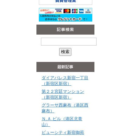
ダイアパレス新宿一丁目
（新宿区新宿）
第２２宮廷マンション
（新宿区新宿）
グラーサ西麻布（港区西
麻布）
Ｎ.Ａ.ビル（港区北青
山）
ビューシティ新宿御苑