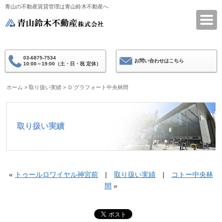
青山の不動産賃貸管理は青山鈴木不動産へ
青山鈴木不動産
03-6875-7534
お問い合わせはこちら
10:00～19:00（土・日・祝 定休）
ホーム
>
取り扱い実績
>
Ｄ’グラフォート中央林間
取り扱い実績
«
トゥールロワイヤル神宮前
|
取り扱い実績
|
コトー中央林
間
»