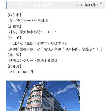
Ｄ’グラフォート中央林間
2018年09月30日
【物件名】
Ｄ’グラフォート中央林間
【所在地】
神奈川県大和市林間２－６－１
【交 通】
小田急江ノ島線『南林間』駅徒歩４分
東急田園都市線・小田急江ノ島線『中央林間』駅徒歩１１分
【構 造】
鉄筋コンクリート造地上６階建
【築年月】
２００３年２月