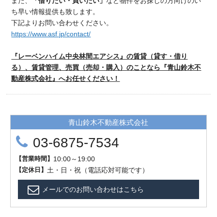
また、
「借りたい・買いたい」
など物件をお探しの方向けのい
ち早い情報提供も致します。
下記よりお問い合わせください。
https://www.asf.jp/contact/
『レーベンハイム中央林間エアシス』の賃貸（貸す・借り
る）、賃貸管理、売買（売却・購入）のことなら『青山鈴木不
動産株式会社』へお任せください！
青山鈴木不動産株式会社
03-6875-7534
【
営業時間
】
10:00～19:00
【
定
休
日
】
土・日・祝（電話応対可能です）
メールでのお問い合わせはこちら