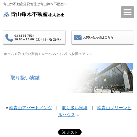
青山の不動産賃貸管理は青山鈴木不動産へ
青山鈴木不動産
03-6875-7534
お問い合わせはこちら
10:00～19:00（土・日・祝 定休）
ホーム
>
取り扱い実績
>
レーベンハイム中央林間エアシス
取り扱い実績
«
南青山アパートメンツ
|
取り扱い実績
|
南青山グリーンヒ
ルハウス
»