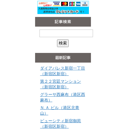
ダイアパレス新宿一丁目
（新宿区新宿）
第２２宮廷マンション
（新宿区新宿）
グラーサ西麻布（港区西
麻布）
Ｎ.Ａ.ビル（港区北青
山）
ビューシティ新宿御苑
（新宿区新宿）