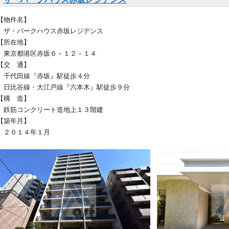
【物件名】
ザ・パークハウス赤坂レジデンス
【所在地】
東京都港区赤坂６－１２－１４
【交 通】
千代田線『赤坂』駅徒歩４分
日比谷線・大江戸線『六本木』駅徒歩９分
【構 造】
鉄筋コンクリート造地上１３階建
【築年月】
２０１４年１月