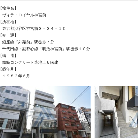
【物件名】
ヴィラ・ロイヤル神宮前
【所在地】
東京都渋谷区神宮前３－３４－１０
【交 通】
銀座線『外苑前』駅徒歩７分
千代田線・副都心線『明治神宮前』駅徒歩１０分
【構 造】
鉄筋コンクリート造地上６階建
【築年月】
１９８３年６月