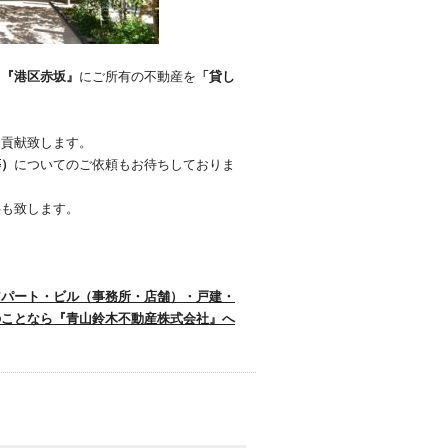
、
『港区赤坂』
にご所有の不動産を
「貸し
に貢献致します。
等）
についてのご依頼もお待ちしておりま
供も致します。
アパート・ビル（事務所・店舗）・戸建・
のことなら『青山鈴木不動産株式会社』へ