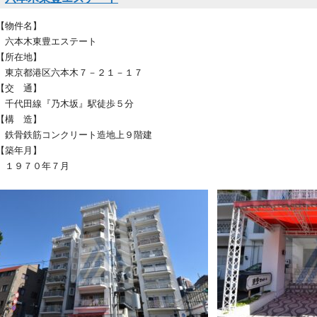
【物件名】
六本木東豊エステート
【所在地】
東京都港区六本木７－２１－１７
【交 通】
千代田線『乃木坂』駅徒歩５分
【構 造】
鉄骨鉄筋コンクリート造地上９階建
【築年月】
１９７０年７月