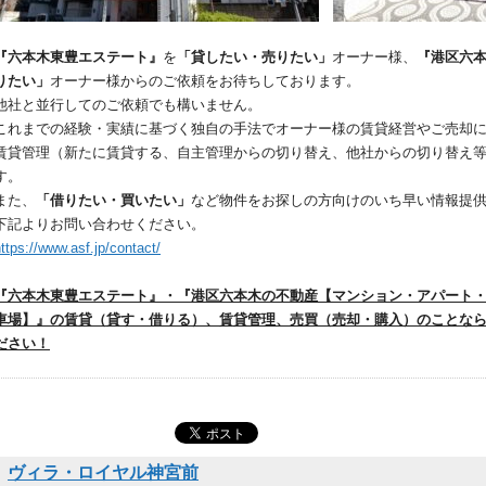
『六本木東豊エステート』
を
「貸したい・売りたい」
オーナー様、
『港区六
りたい」
オーナー様からのご依頼をお待ちしております。
他社と並行してのご依頼でも構いません。
これまでの経験・実績に基づく独自の手法でオーナー様の賃貸経営やご売却
賃貸管理（新たに賃貸する、自主管理からの切り替え、他社からの切り替え
す。
また、
「借りたい・買いたい」
など物件をお探しの方向けのいち早い情報提
下記よりお問い合わせください。
ttps://www.asf.jp/contact/
『六本木東豊エステート』・『港区六本木の不動産【マンション・アパート
車場】』の賃貸（貸す・借りる）、賃貸管理、売買（売却・購入）のことな
ださい！
ヴィラ・ロイヤル神宮前