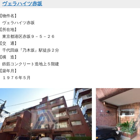
ヴェラハイツ赤坂
【物件名】
ヴェラハイツ赤坂
【所在地】
東京都港区赤坂９－５－２６
【交 通】
千代田線『乃木坂』駅徒歩２分
【構 造】
鉄筋コンクリート造地上５階建
【築年月】
１９７６年５月