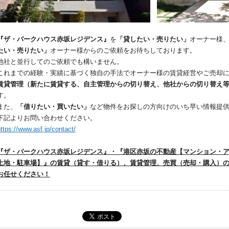
『ザ・パークハウス赤坂レジデンス』
を
「貸したい・売りたい」
オーナー様
たい・売りたい」
オーナー様からのご依頼をお待ちしております。
他社と並行してのご依頼でも構いません。
これまでの経験・実績に基づく独自の手法でオーナー様の賃貸経営やご売却
賃貸管理（新たに賃貸する、自主管理からの切り替え、他社からの切り替え
す。
また、
「借りたい・買いたい」
など物件をお探しの方向けのいち早い情報提
下記よりお問い合わせください。
ttps://www.asf.jp/contact/
『ザ・パークハウス赤坂レジデンス』・『港区赤坂の不動産【マンション・
土地・駐車場】』の賃貸（貸す・借りる）、賃貸管理、売買（売却・購入）
お任せください！