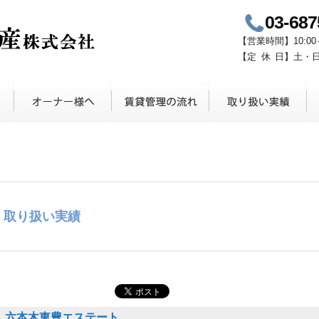
03-687
青山鈴木不動産
【
営業時間
】
10:00
【定
休
日】
土・
取り扱い実績
六本木東豊エステート