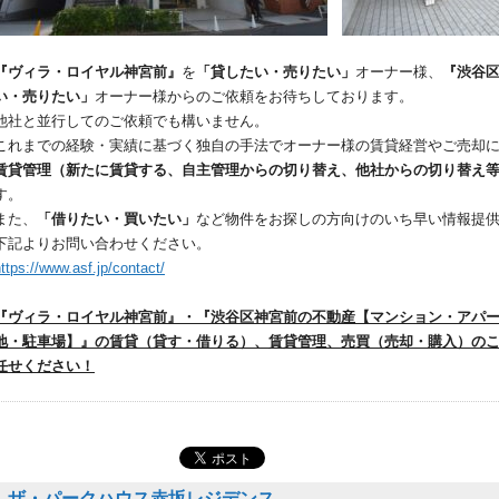
『ヴィラ・ロイヤル神宮前』
を
「貸したい・売りたい」
オーナー様、
『渋谷
い・売りたい」
オーナー様からのご依頼をお待ちしております。
他社と並行してのご依頼でも構いません。
これまでの経験・実績に基づく独自の手法でオーナー様の賃貸経営やご売却
賃貸管理（新たに賃貸する、自主管理からの切り替え、他社からの切り替え
す。
また、
「借りたい・買いたい」
など物件をお探しの方向けのいち早い情報提
下記よりお問い合わせください。
ttps://www.asf.jp/contact/
『ヴィラ・ロイヤル神宮前』・『渋谷区神宮前の不動産【マンション・アパ
地・駐車場】』の賃貸（貸す・借りる）、賃貸管理、売買（売却・購入）の
任せください！
ザ・パークハウス赤坂レジデンス